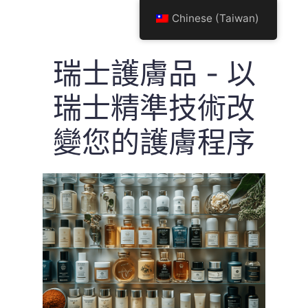
跳
Chinese (Taiwan)
至
主
要
瑞士護膚品 - 以
內
容
瑞士精準技術改
變您的護膚程序