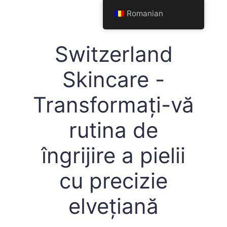
Sari
Romanian
la
conținut
Switzerland
Skincare -
Transformați-vă
rutina de
îngrijire a pielii
cu precizie
elvețiană