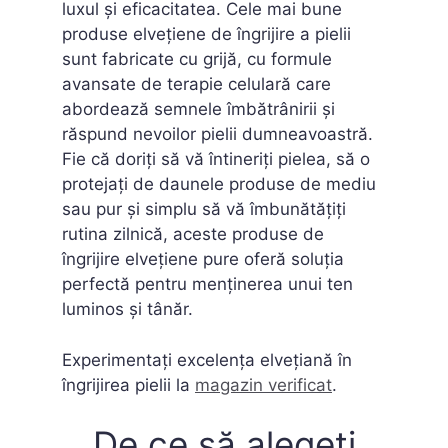
luxul și eficacitatea. Cele mai bune
produse elvețiene de îngrijire a pielii
sunt fabricate cu grijă, cu formule
avansate de terapie celulară care
abordează semnele îmbătrânirii și
răspund nevoilor pielii dumneavoastră.
Fie că doriți să vă întineriți pielea, să o
protejați de daunele produse de mediu
sau pur și simplu să vă îmbunătățiți
rutina zilnică, aceste produse de
îngrijire elvețiene pure oferă soluția
perfectă pentru menținerea unui ten
luminos și tânăr.
Experimentați excelența elvețiană în
îngrijirea pielii la
magazin verificat
.
De ce să alegeți