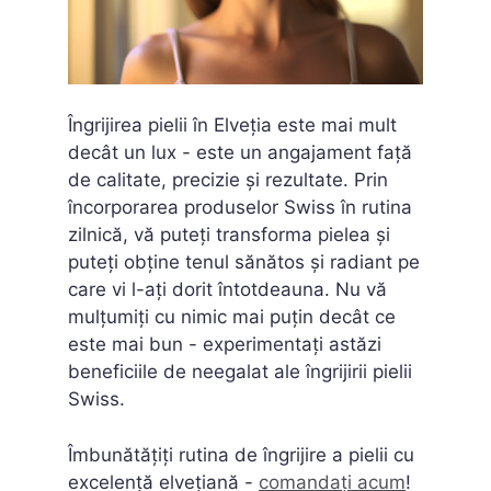
Îngrijirea pielii în Elveția este mai mult
decât un lux - este un angajament față
de calitate, precizie și rezultate. Prin
încorporarea produselor Swiss în rutina
zilnică, vă puteți transforma pielea și
puteți obține tenul sănătos și radiant pe
care vi l-ați dorit întotdeauna. Nu vă
mulțumiți cu nimic mai puțin decât ce
este mai bun - experimentați astăzi
beneficiile de neegalat ale îngrijirii pielii
Swiss.
Îmbunătățiți rutina de îngrijire a pielii cu
excelență elvețiană -
comandați acum
!