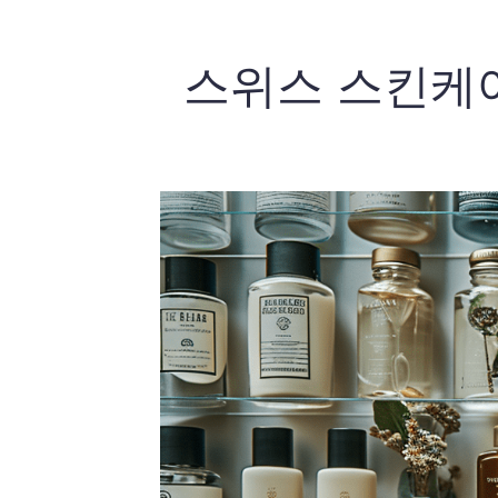
콘
텐
츠
스위스 스킨케어
로
건
너
뛰
기