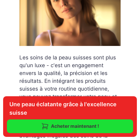
Les soins de la peau suisses sont plus
qu'un luxe - c'est un engagement
envers la qualité, la précision et les
résultats. En intégrant les produits
suisses à votre routine quotidienne,
vous pouvez transformer votre peau et
Une peau éclatante grâce à l'excellence
obtenir le teint sain et radieux dont
vous avez toujours rêvé. Ne vous
suisse
contentez pas de ce qu'il y a de mieux -
Acheter maintenant !
découvrez dès aujourd'hui les
avantages inégalés des soins de la