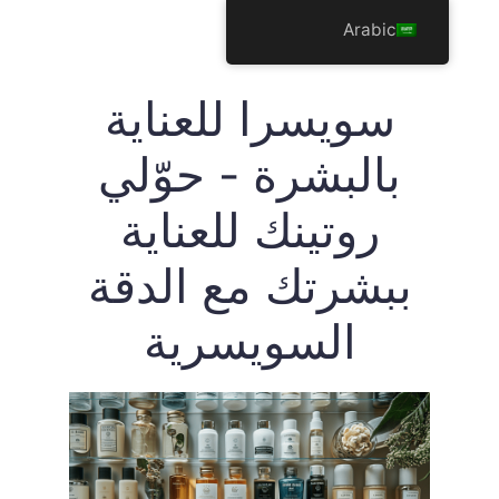
نتقل
Arabic
لى
لمحتوى
سويسرا للعناية
بالبشرة - حوّلي
روتينك للعناية
ببشرتك مع الدقة
السويسرية